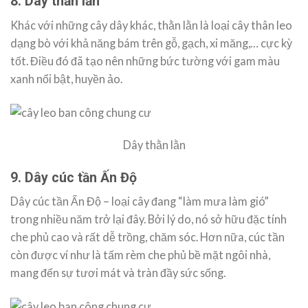
8. Dây thằn lằn
Khác với những cây dây khác, thằn lằn là loại cây thân leo
dạng bò với khả năng bám trên gỗ, gạch, xi măng,… cực kỳ
tốt. Điều đó đã tạo nên những bức tường với gam màu
xanh nổi bật, huyền ảo.
Dây thằn lằn
9. Dây cúc tần Ấn Độ
Dây cúc tần Ấn Độ – loại cây đang “làm mưa làm gió”
trong nhiều năm trở lại đây. Bởi lý do, nó sở hữu đặc tính
che phủ cao và rất dễ trồng, chăm sóc. Hơn nữa, cúc tần
còn được ví như là tấm rèm che phủ bề mặt ngôi nhà,
mang đến sự tươi mát và tràn đầy sức sống.