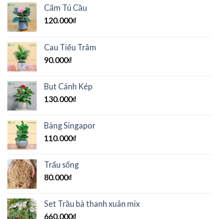
Cẩm Tú Cầu
120.000
₫
Cau Tiểu Trâm
90.000
₫
Bụt Cánh Kép
130.000
₫
Bàng Singapor
110.000
₫
Trấu sống
80.000
₫
Set Trầu bà thanh xuân mix
660.000
₫