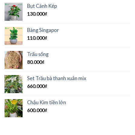
Bụt Cánh Kép
130.000
₫
Bàng Singapor
110.000
₫
Trấu sống
80.000
₫
Set Trầu bà thanh xuân mix
660.000
₫
Chậu Kim tiền lớn
600.000
₫