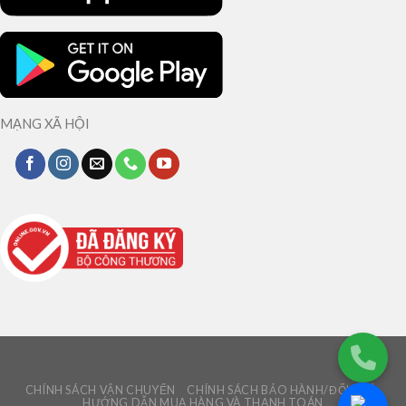
MẠNG XÃ HỘI
CHÍNH SÁCH VẬN CHUYỂN
CHÍNH SÁCH BẢO HÀNH/ĐỔI TRẢ
HƯỚNG DẪN MUA HÀNG VÀ THANH TOÁN