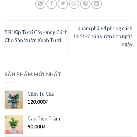
Khám phá +4 phong cách
5 Bí Kíp Tưới Cây Đúng Cách
thiết kế sân vườn đẹp ngất
Cho Sân Vườn Xanh Tươi
ngây
SẢN PHẨM MỚI NHẤT
Cẩm Tú Cầu
120.000
₫
Cau Tiểu Trâm
90.000
₫