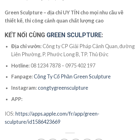
Green Sculpture – địa chỉ UY TÍN cho mọi nhu cầu về
thiết kế, thi công cảnh quan chất lượng cao
KẾT NỐI CÙNG
GREEN SCULPTURE
:
Địa chỉ vườn:
Công ty CP Giải Pháp Cảnh Quan, đường
Liên Phường, P. Phước Long B, TP. Thủ Đức
Hotline:
08 1234 7878 – 0975 402 197
Fanpage:
Công Ty Cổ Phần Green Sculpture
Instagram:
congtygreensculpture
APP:
IOS:
https://apps.apple.com/fr/app/green-
sculpture/id1586423669