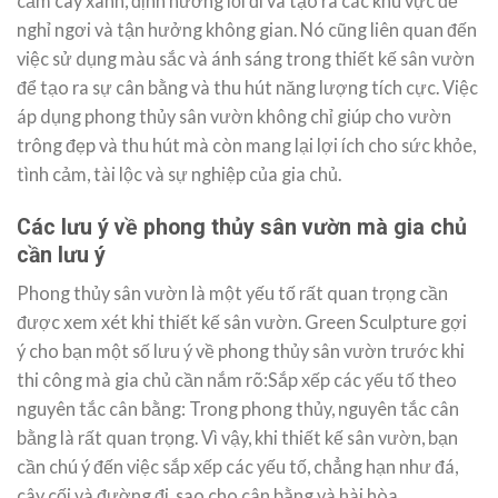
cắm cây xanh, định hướng lối đi và tạo ra các khu vực để
nghỉ ngơi và tận hưởng không gian. Nó cũng liên quan đến
việc sử dụng màu sắc và ánh sáng trong thiết kế sân vườn
để tạo ra sự cân bằng và thu hút năng lượng tích cực. Việc
áp dụng phong thủy sân vườn không chỉ giúp cho vườn
trông đẹp và thu hút mà còn mang lại lợi ích cho sức khỏe,
tình cảm, tài lộc và sự nghiệp của gia chủ.
Các lưu ý về phong thủy sân vườn mà gia chủ
cần lưu ý
Phong thủy sân vườn là một yếu tố rất quan trọng cần
được xem xét khi thiết kế sân vườn. Green Sculpture gợi
ý cho bạn một số lưu ý về phong thủy sân vườn trước khi
thi công mà gia chủ cần nắm rõ:Sắp xếp các yếu tố theo
nguyên tắc cân bằng: Trong phong thủy, nguyên tắc cân
bằng là rất quan trọng. Vì vậy, khi thiết kế sân vườn, bạn
cần chú ý đến việc sắp xếp các yếu tố, chẳng hạn như đá,
cây cối và đường đi, sao cho cân bằng và hài hòa.