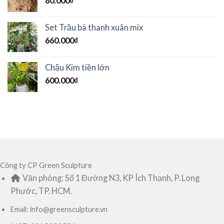
80.000
₫
Set Trầu bà thanh xuân mix
660.000
₫
Chậu Kim tiền lớn
600.000
₫
Công ty CP Green Sculpture
Văn phòng: Số 1 Đường N3, KP Ích Thạnh, P. Long
Phước, TP. HCM.
Email: info@greensculpture.vn