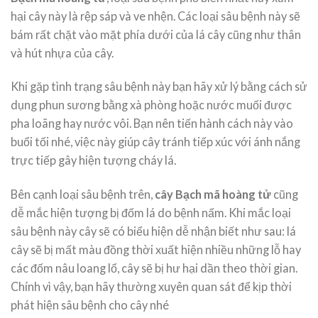
hại cây này là rệp sáp và ve nhện. Các loại sâu bệnh này sẽ
bám rất chặt vào mặt phía dưới của lá cây cũng như thân
và hút nhựa của cây.
Khi gặp tình trạng sâu bệnh này bạn hãy xử lý bằng cách sử
dụng phun sương bằng xà phòng hoặc nước muối được
pha loãng hay nước vôi. Bạn nên tiến hành cách này vào
buổi tối nhé, việc này giúp cây tránh tiếp xúc với ánh nắng
trực tiếp gây hiện tượng cháy lá.
Bên cạnh loại sâu bệnh trên,
cây Bạch mã hoàng tử
cũng
dễ mắc hiện tượng bị đốm lá do bệnh nấm. Khi mắc loại
sâu bệnh này cây sẽ có biểu hiện dễ nhận biết như sau: lá
cây sẽ bị mất màu đồng thời xuất hiện nhiều những lỗ hay
các đốm nâu loang lổ, cây sẽ bị hư hại dần theo thời gian.
Chính vì vậy, bạn hãy thường xuyên quan sát để kịp thời
phát hiện sâu bệnh cho cây nhé