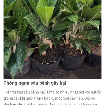
Phòng ngừa sâu bệnh gây hại
Hiện tượng sâu bệnh hại là mối lo nhiều nhất đối với người
trồng cây khi nuôi trồng bất kỳ một loại cây nào. Đối với
Bạch mã hoàng tử
, loại sâu bệnh phổ biến nhất hay xâm