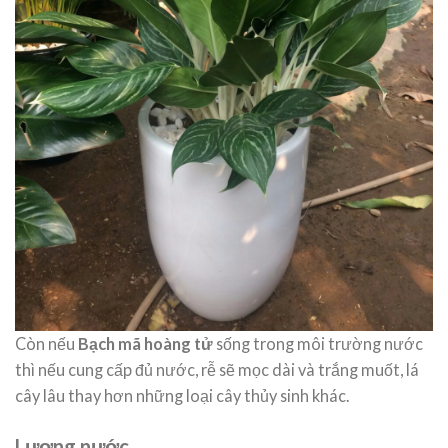
Còn nếu
Bạch mã hoàng tử
sống trong môi trường nước
thì nếu cung cấp đủ nước, rễ sẽ mọc dài và trắng muốt, lá
cây lâu thay hơn những loại cây thủy sinh khác.
Lượng nước