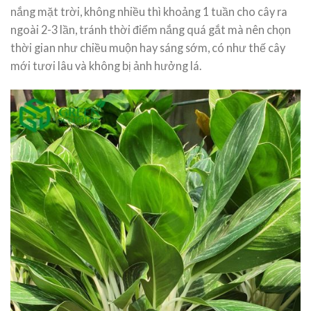
nắng mặt trời, không nhiều thì khoảng 1 tuần cho cây ra
ngoài 2-3 lần, tránh thời điểm nắng quá gắt mà nên chọn
thời gian như chiều muộn hay sáng sớm, có như thế cây
mới tươi lâu và không bị ảnh hưởng lá.