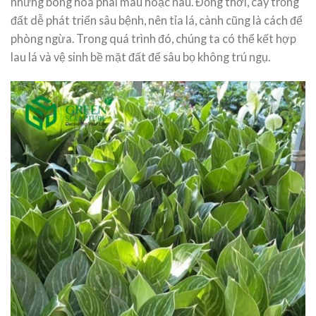
những bông hoa phai màu hoặc nâu. Đồng thời, cây trồng
đất dễ phát triển sâu bệnh, nên tỉa lá, cành cũng là cách để
phòng ngừa. Trong quá trình đó, chúng ta có thể kết hợp
lau lá và vệ sinh bề mặt đất để sâu bọ không trú ngụ.