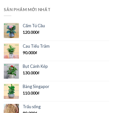
SẢN PHẨM MỚI NHẤT
Cẩm Tú Cầu
120.000
₫
Cau Tiểu Trâm
90.000
₫
Bụt Cánh Kép
130.000
₫
Bàng Singapor
110.000
₫
Trấu sống