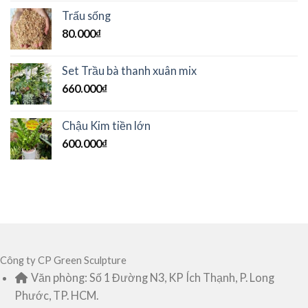
Trấu sống
80.000
₫
Set Trầu bà thanh xuân mix
660.000
₫
Chậu Kim tiền lớn
600.000
₫
Công ty CP Green Sculpture
Văn phòng: Số 1 Đường N3, KP Ích Thạnh, P. Long
Phước, TP. HCM.