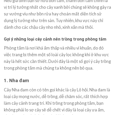
Nếu gia đình bạn sở hữu bồn tắm, thành bồn tắm chính là
vị trí lý tưởng nhất cho cây xanh bởi chúng sẽ không gây ra
sự vướng víu như bồn rửa hay choán mất diện tích sử
dụng lý tưởng như trên sàn. Tuy nhiên, khu vực này chỉ
dành cho các chậu cây nho nhỏ, xinh xắn mà thôi.
Gợi ý những loại cây cảnh nên trồng trong phòng tắm
Phòng tắm là nơi khá ẩm thấp và nhiều vi khuẩn, do đó
việc trang bị thêm một số loài cây lọc không khí ở khu vực
này là hết sức cần thiết. Dưới đây là một số gợi ý cây trồng
trong phòng tắm mà chúng ta không nên bỏ qua.
1. Nha đam
Cây Nha đam còn có tên gọi khác là cây Lô hội. Nha đam là
loại cây mọng nước, dễ trồng, dễ chăm sóc, rất thích hợp
làm cây cảnh trang trí. Khi trồng trong phòng tắm, bạn
không phải lo sợ cây sẽ dễ chết vì đây là loại cây ưa ẩm,