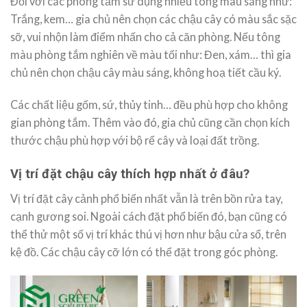
Đối với các phòng tắm sử dụng nhiều tông màu sáng như:
Trắng, kem… gia chủ nên chọn các chậu cây có màu sắc sặc
sỡ, vui nhộn làm điểm nhấn cho cả căn phòng. Nếu tông
màu phòng tắm nghiên về màu tối như: Đen, xám… thì gia
chủ nên chọn chậu cây màu sáng, không hoạ tiết cầu ký.
Các chất liệu gốm, sứ, thủy tinh… đều phù hợp cho không
gian phòng tắm. Thêm vào đó, gia chủ cũng cần chọn kích
thước chậu phù hợp với bộ rể cây và loại đất trồng.
Vị trí đặt chậu cây thích hợp nhất ở đâu?
Vị trí đặt cây cảnh phổ biển nhất vẫn là trên bồn rửa tay,
cạnh gương soi. Ngoài cách đặt phổ biến đó, bạn cũng có
thể thử một số vị trí khác thú vị hơn như bậu cửa sổ, trên
kệ đồ. Các chậu cây cỡ lớn có thể đặt trong góc phòng.