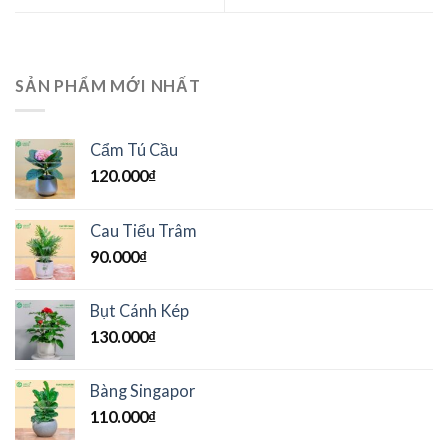
SẢN PHẨM MỚI NHẤT
Cẩm Tú Cầu
120.000
₫
Cau Tiểu Trâm
90.000
₫
Bụt Cánh Kép
130.000
₫
Bàng Singapor
110.000
₫