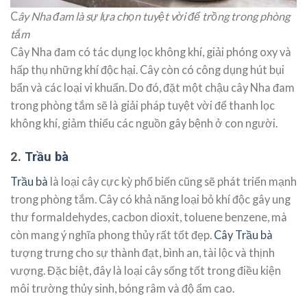
C
ây Nha đam là sự lựa chọn tuyệt vời để trồng trong phòng
tắm
Cây Nha đam có tác dụng lọc không khí, giải phóng oxy và
hấp thụ những khí độc hại. Cây còn có công dụng hút bụi
bẩn và các loại vi khuẩn. Do đó, đặt một chậu cây Nha đam
trong phòng tắm sẽ là giải pháp tuyệt vời để thanh lọc
không khí, giảm thiểu các nguồn gây bệnh ở con người.
2.
Trầu bà
Trầu bà
là loại cây cực kỳ phổ biến cũng sẽ phát triển mạnh
trong phòng tắm. Cây có khả năng loại bỏ khí độc gây ung
thư formaldehydes, cacbon dioxit, toluene benzene, mà
còn mang ý nghĩa phong thủy rất tốt đẹp.
Cây Trầu bà
tượng trưng cho sự thành đạt, bình an, tài lộc và thịnh
vượng. Đặc biệt, đây là loại cây sống tốt trong điều kiện
môi trường thủy sinh, bóng râm và độ ẩm cao.