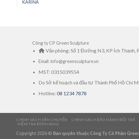
KARINA
Công ty CP Green Sculpture
Văn phòng: Số 1 Đường N3, KP Ích Thạnh, 
Email: info@greensculpture.vn
MST: 0315039554
Do Sở kế hoạch và đầu tư Thành Phố Hồ Chí M
Hotline:
08 1234 7878
CHÍNH SÁCH VẬN CHUYỂN
CHÍNH SÁCH BẢO HÀNH/ĐỔI TRẢ
KIỂM TRA ĐƠN HÀNG
Copyright 2026 ©
Bản quyền thuộc Công Ty Cổ Phần Gree