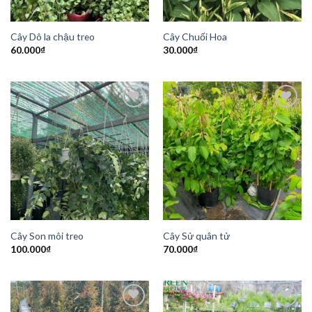
Cây Dô la chậu treo
Cây Chuối Hoa
60.000
₫
30.000
₫
Add to
Add to
Wishlist
Wishlist
Cây Son môi treo
Cây Sử quân tử
100.000
₫
70.000
₫