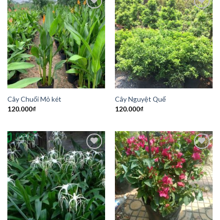
Add to
Add to
Wishlist
Wishlist
Cây Chuối Mỏ két
Cây Nguyệt Quế
120.000
₫
120.000
₫
Add to
Add to
Wishlist
Wishlist