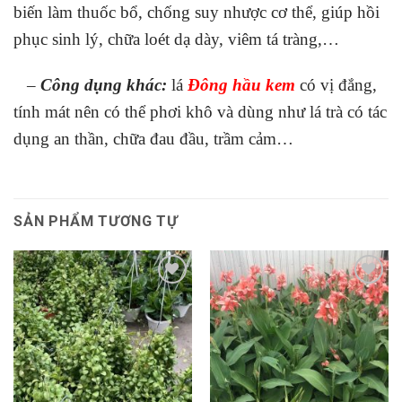
biến làm thuốc bổ, chống suy nhược cơ thể, giúp hồi
phục sinh lý, chữa loét dạ dày, viêm tá tràng,…
–
Công dụng khác:
lá
Đông hầu kem
có vị đắng,
tính mát nên có thể phơi khô và dùng như lá trà có tác
dụng an thần, chữa đau đầu, trầm cảm…
SẢN PHẨM TƯƠNG TỰ
Add to
Add to
Wishlist
Wishlist