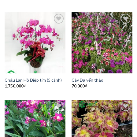
Add to
Add to
Wishlist
Wishlist
Chậu Lan Hồ Điệp tím (5 cành)
Cây Dạ yến thảo
1.750.000
₫
70.000
₫
Add to
Add to
Wishlist
Wishlist