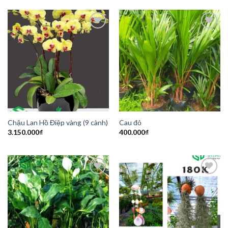
Add to
Add to
Wishlist
Wishlist
Chậu Lan Hồ Điệp vàng (9 cành)
Cau đỏ
3.150.000
₫
400.000
₫
Add to
Add to
Wishlist
Wishlist