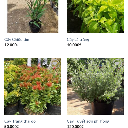
Add to
Add to
Wishlist
Wishlist
Cây Chiều tím
Cây Lá trắng
12.000
₫
10.000
₫
Add to
Add to
Wishlist
Wishlist
Cây Trang thái đỏ
Cây Tuyết sơn phi hồng
50.000
₫
120.000
₫