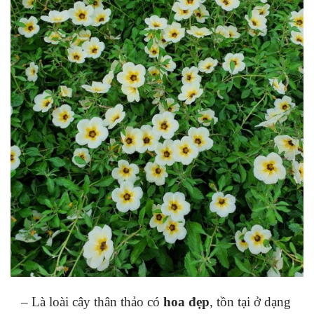
– Là loài cây thân thảo có
hoa đẹp
, tồn tại ở dạng