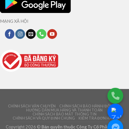
MẠNG XÃ HỘI
CHÍNH SÁCH VẬN CHUYỂN
CHÍNH SÁCH BẢO HÀNH/ĐỔI TRẢ
HƯỚNG DẪN MUA HÀNG VÀ THANH TOÁN
CHÍNH SÁCH BẢO MẬT THÔNG TIN
CHÍNH SÁCH VÀ QUY ĐỊNH CHUNG
KIỂM TRA ĐƠN HÀNG
Copyright 2026 ©
Bản quyền thuộc Công Ty Cổ Phần Green