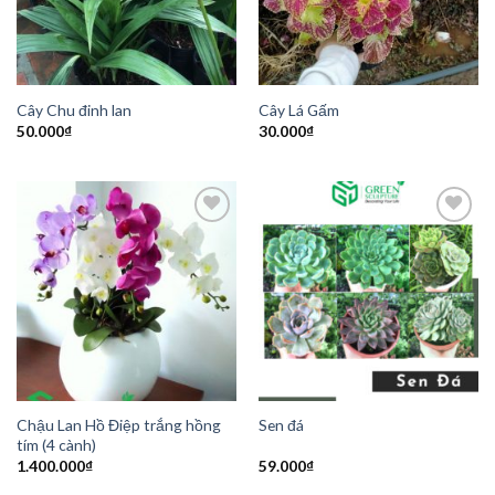
Cây Chu đinh lan
Cây Lá Gấm
50.000
₫
30.000
₫
Add to
Add to
Wishlist
Wishlist
Chậu Lan Hồ Điệp trắng hồng
Sen đá
tím (4 cành)
1.400.000
₫
59.000
₫