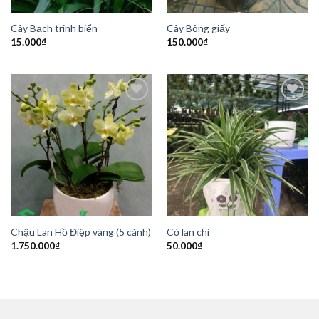
Cây Bạch trinh biển
Cây Bông giấy
15.000
₫
150.000
₫
Add to
Add to
Wishlist
Wishlist
Chậu Lan Hồ Điệp vàng (5 cành)
Cỏ lan chi
1.750.000
₫
50.000
₫