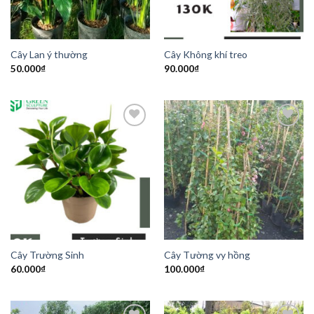
Cây Lan ý thường
Cây Không khí treo
50.000
₫
90.000
₫
Add to
Add to
Wishlist
Wishlist
Cây Trường Sinh
Cây Tường vy hồng
60.000
₫
100.000
₫