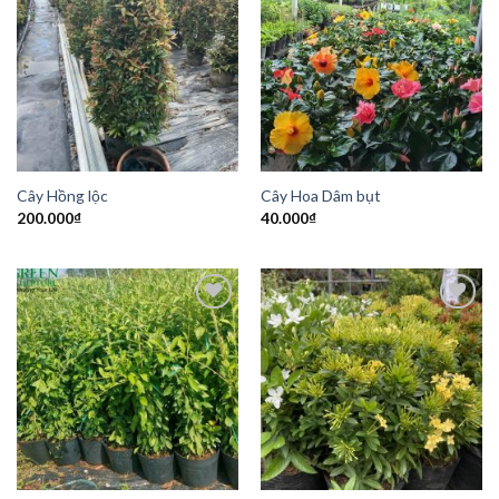
Add to
Add to
Wishlist
Wishlist
Cây Hồng lộc
Cây Hoa Dâm bụt
200.000
₫
40.000
₫
Add to
Add to
Wishlist
Wishlist