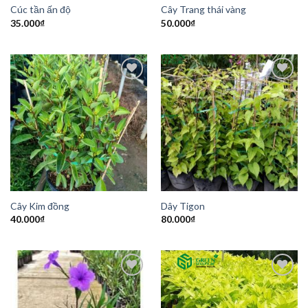
Cúc tần ấn độ
Cây Trang thái vàng
35.000
₫
50.000
₫
Add to
Add to
Wishlist
Wishlist
Cây Kim đồng
Dây Tigon
40.000
₫
80.000
₫