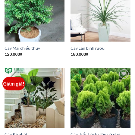
Add to
Add to
Wishlist
Wishlist
Cây Mai chiếu thủy
Cây Lan bình rượu
120.000
₫
180.000
₫
Giảm giá!
Add to
Add to
Wishlist
Wishlist
Cây Kè nhật
Cây Trắc bách diệp cỡ nhỏ