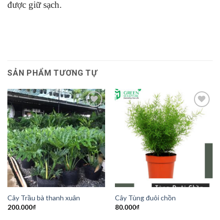
được giữ sạch.
SẢN PHẨM TƯƠNG TỰ
Add to
Add to
Wishlist
Wishlist
Cây Trầu bà thanh xuân
Cây Tùng đuôi chồn
200.000
₫
80.000
₫