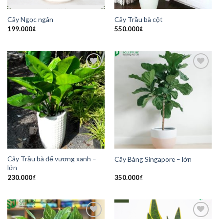
Cây Ngọc ngân
Cây Trầu bà cột
199.000
₫
550.000
₫
Add to
Add to
Wishlist
Wishlist
Cây Trầu bà đế vương xanh –
Cây Bàng Singapore – lớn
lớn
230.000
₫
350.000
₫