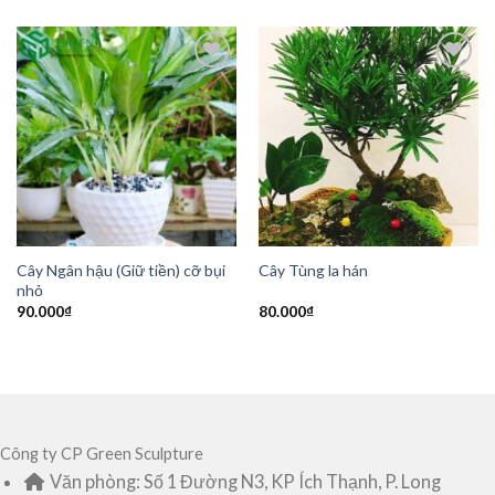
Add to
Add to
Wishlist
Wishlist
Cây Ngân hậu (Giữ tiền) cỡ bụi
Cây Tùng la hán
nhỏ
90.000
₫
80.000
₫
Công ty CP Green Sculpture
Văn phòng: Số 1 Đường N3, KP Ích Thạnh, P. Long