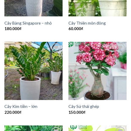
Cây Bàng Singapore – nhỏ
Cây Thiên môn đông
180.000
₫
60.000
₫
Add to
Add to
Wishlist
Wishlist
Cây Kim tiền – lớn
Cây Sứ thái ghép
220.000
₫
150.000
₫