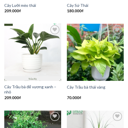
Cây Lưỡi mèo thái
Cây Sứ Thái
209.000
₫
180.000
₫
Add to
Add to
Wishlist
Wishlist
Cây Trầu bà đế vương xanh –
Cây Trầu bà thái vàng
nhỏ
209.000
₫
70.000
₫