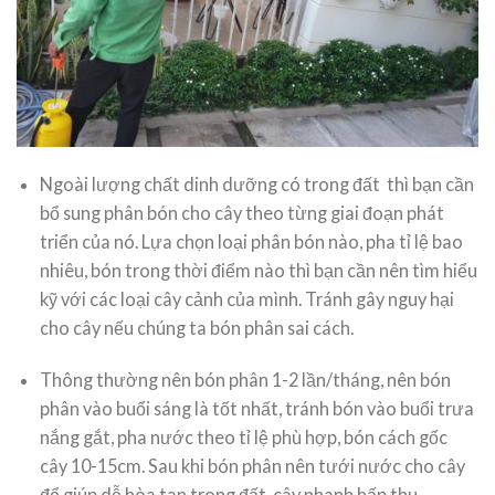
Ngoài lượng chất dinh dưỡng có trong đất thì bạn cần
bổ sung phân bón cho cây theo từng giai đoạn phát
triển của nó. Lựa chọn loại phân bón nào, pha tỉ lệ bao
nhiêu, bón trong thời điểm nào thì bạn cần nên tìm hiểu
kỹ với các loại cây cảnh của mình. Tránh gây nguy hại
cho cây nếu chúng ta bón phân sai cách.
Thông thường nên bón phân 1-2 lần/tháng, nên bón
phân vào buổi sáng là tốt nhất, tránh bón vào buổi trưa
nắng gắt, pha nước theo tỉ lệ phù hợp, bón cách gốc
cây 10-15cm. Sau khi bón phân nên tưới nước cho cây
để giúp dễ hòa tan trong đất, cây nhanh hấp thu.