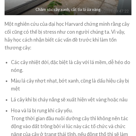
Chăm sóc cây xanh, cắt tỉa lá úa vàng
Một nghiên cứu của đại học Harvard chứng minh rằng cây
cối cũng có thế bị stress như con người chúng ta. Vì vậy,
hãy học cách nhận biết các vấn đề trước khi làm tổn
thương cây:
Các cây nhiệt đới, đặc biệt là cây với lá mềm, dễ héo do
nóng.
Màu lá cây nhợt nhạt, bớt xanh, cũng là dấu hiệu cây bị
mệt
Lá cây khi bị cháy nắng sẽ xuất hiện vệt vàng hoặc nâu
Hoa và lá bị rụng khi cây yếu.
Trong thời gian đầu nuôi dưỡng cây thì không nên tác
động vào đất trồng bởi vì lúc này các tổ chức và chức
năng của cây ở trạng thái tĩnh, nếu động thổ thì sẽ làm