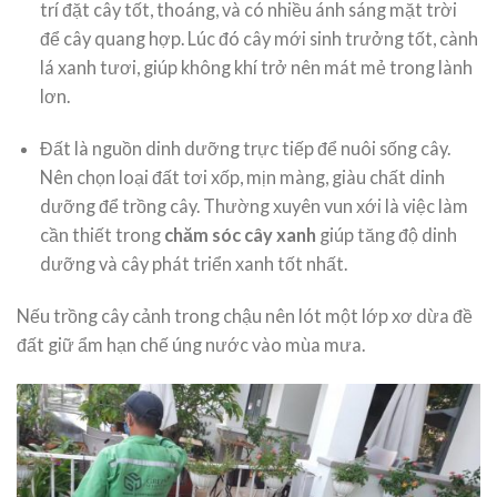
trí đặt cây tốt, thoáng, và có nhiều ánh sáng mặt trời
để cây quang hợp. Lúc đó cây mới sinh trưởng tốt, cành
lá xanh tươi, giúp không khí trở nên mát mẻ trong lành
lơn.
Đất là nguồn dinh dưỡng trực tiếp để nuôi sống cây.
Nên chọn loại đất tơi xốp, mịn màng, giàu chất dinh
dưỡng để trồng cây. Thường xuyên vun xới là việc làm
cần thiết trong
chăm sóc cây xanh
giúp tăng độ dinh
dưỡng và cây phát triển xanh tốt nhất.
Nếu trồng cây cảnh trong chậu nên lót một lớp xơ dừa đề
đất giữ ẩm hạn chế úng nước vào mùa mưa.