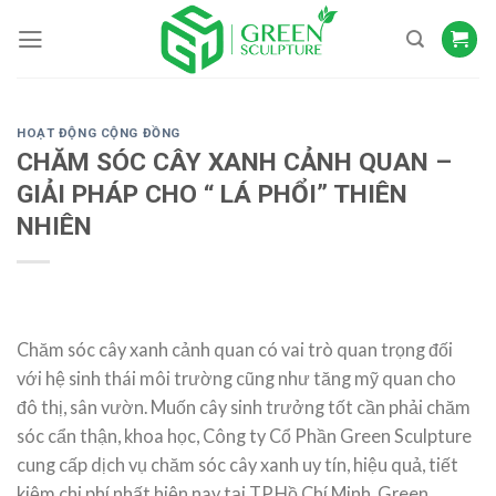
Skip
to
content
HOẠT ĐỘNG CỘNG ĐỒNG
CHĂM SÓC CÂY XANH CẢNH QUAN –
GIẢI PHÁP CHO “ LÁ PHỔI” THIÊN
NHIÊN
Chăm sóc cây xanh cảnh quan có vai trò quan trọng đối
với hệ sinh thái môi trường cũng như tăng mỹ quan cho
đô thị, sân vườn. Muốn cây sinh trưởng tốt cần phải chăm
sóc cẩn thận, khoa học, Công ty Cổ Phần Green Sculpture
cung cấp dịch vụ chăm sóc cây xanh uy tín, hiệu quả, tiết
kiệm chi phí nhất hiện nay tại TP.Hồ Chí Minh. Green