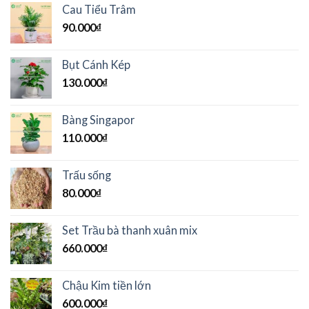
Cau Tiểu Trâm
90.000
₫
Bụt Cánh Kép
130.000
₫
Bàng Singapor
110.000
₫
Trấu sống
80.000
₫
Set Trầu bà thanh xuân mix
660.000
₫
Chậu Kim tiền lớn
600.000
₫