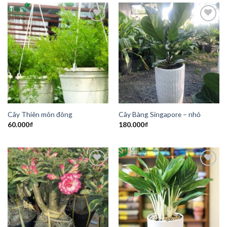
Add to
Add to
Wishlist
Wishlist
Cây Thiên môn đông
Cây Bàng Singapore – nhỏ
60.000
₫
180.000
₫
Add to
Add to
Wishlist
Wishlist