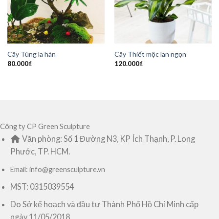
Cây Tùng la hán
Cây Thiết mộc lan ngọn
80.000
₫
120.000
₫
Công ty CP Green Sculpture
Văn phòng: Số 1 Đường N3, KP Ích Thạnh, P. Long
Phước, TP. HCM.
Email: info@greensculpture.vn
MST: 0315039554
Do Sở kế hoạch và đầu tư Thành Phố Hồ Chí Minh cấp
ngày 11/05/2018