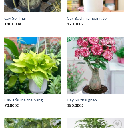
Cây Sứ Thái
Cây Bạch mã hoàng tử
180.000
₫
120.000
₫
Add to
Add to
Wishlist
Wishlist
Cây Trầu bà thái vàng
Cây Sứ thái ghép
70.000
₫
150.000
₫