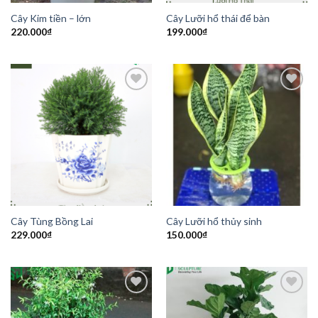
Cây Kim tiền – lớn
Cây Lưỡi hổ thái để bàn
220.000
₫
199.000
₫
Add to
Add to
Wishlist
Wishlist
Cây Tùng Bồng Lai
Cây Lưỡi hổ thủy sinh
229.000
₫
150.000
₫