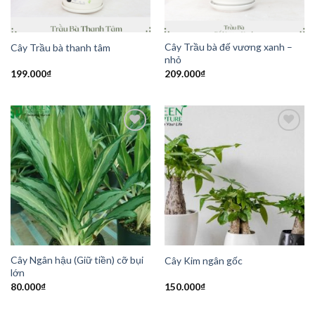
Cây Trầu bà đế vương xanh –
Cây Trầu bà thanh tâm
nhỏ
199.000
₫
209.000
₫
Add to
Add to
Wishlist
Wishlist
Cây Ngân hậu (Giữ tiền) cỡ bụi
Cây Kim ngân gốc
lớn
80.000
₫
150.000
₫