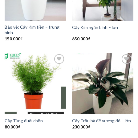
Bảo vệ: Cây Kim tiền – trung
Cây Kim ngân bính – lớn
bình
150.000
₫
650.000
₫
Add to
Add to
Wishlist
Wishlist
Cây Tùng đuôi chồn
Cây Trầu bà đế vương đỏ – lớn
80.000
₫
230.000
₫