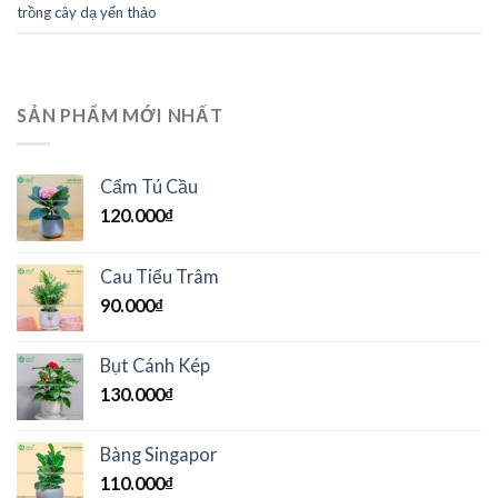
trồng cây dạ yến thảo
SẢN PHẨM MỚI NHẤT
Cẩm Tú Cầu
120.000
₫
Cau Tiểu Trâm
90.000
₫
Bụt Cánh Kép
130.000
₫
Bàng Singapor
110.000
₫