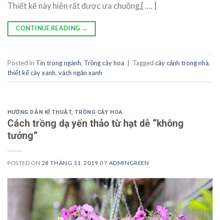
Thiết kế này hiện rất được ưa chuộng,[ …. ]
CONTINUE READING
→
Posted in
Tin trong ngành
,
Trồng cây hoa
|
Tagged
cây cảnh trong nhà
,
thiết kế cây xanh
,
vách ngăn xanh
HƯỚNG DẪN KĨ THUẬT
,
TRỒNG CÂY HOA
Cách trồng dạ yến thảo từ hạt dễ “không
tưởng”
POSTED ON
28 THÁNG 11, 2019
BY
ADMINGREEN