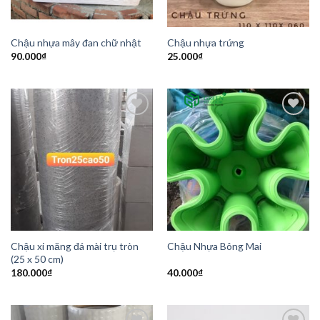
Chậu nhựa mây đan chữ nhật
Chậu nhựa trứng
90.000
₫
25.000
₫
Add to
Add to
Wishlist
Wishlist
Chậu xi măng đá mài trụ tròn
Chậu Nhựa Bông Mai
(25 x 50 cm)
180.000
₫
40.000
₫