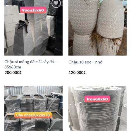
Add to
Add to
Wishlist
Wishlist
Chậu xi măng đá mài cây đá –
Chậu sứ sọc – nhỏ
35x60cm
200.000
₫
120.000
₫
Add to
Add to
Wishlist
Wishlist