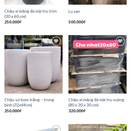
Chậu xi măng đá mài trụ tròn
Lu sen
(30 x 60 cm)
250.000
₫
500.000
₫
Add to
Add to
Wishlist
Wishlist
Chậu sứ bom trắng – trung
Chậu xi măng đá mài trụ vuông
bình (32x44cm)
(80 x 30 x 30 cm)
250.000
₫
320.000
₫