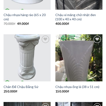
Chậu nhựa hàng rào (65 x 20
Chậu xi măng chữ nhật đen
cm)
(100 x 40 x 40 cm)
Giá
Giá
70.000
₫
49.000
₫
400.000
₫
gốc
hiện
là:
tại
70.000₫.
là:
49.000₫.
Add to
Add to
Wishlist
Wishlist
Chân Để Chậu Bằng Sứ
Chậu nhựa ống lá (38 x 51 cm)
250.000
₫
150.000
₫