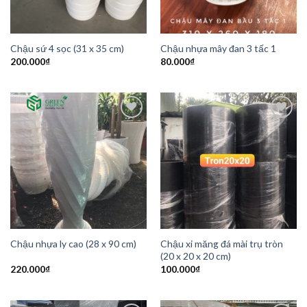
Chậu sứ 4 sọc (31 x 35 cm)
Chậu nhựa mây đan 3 tấc 1
200.000
₫
80.000
₫
Add to
Add to
Wishlist
Wishlist
Chậu xi măng đá mài trụ tròn
Chậu nhựa ly cao (28 x 90 cm)
(20 x 20 x 20 cm)
220.000
₫
100.000
₫