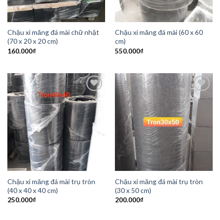
Chậu xi măng đá mài chữ nhật
Chậu xi măng đá mài (60 x 60
(70 x 20 x 20 cm)
cm)
160.000
₫
550.000
₫
Add to
Add to
Wishlist
Wishlist
Chậu xi măng đá mài trụ tròn
Chậu xi măng đá mài trụ tròn
(40 x 40 x 40 cm)
(30 x 50 cm)
250.000
₫
200.000
₫