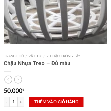
TRANG CHỦ
/
VẬT TƯ
/
7. CHẬU TRỒNG CÂY
Chậu Nhựa Treo – Đủ màu
50.000
₫
Chậu Nhựa Treo - Đủ màu số lượng
THÊM VÀO GIỎ HÀNG