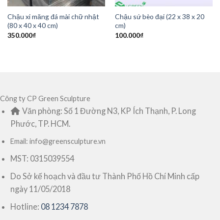
Chậu xi măng đá mài chữ nhật
Chậu sứ bèo đại (22 x 38 x 20
(80 x 40 x 40 cm)
cm)
350.000
₫
100.000
₫
Công ty CP Green Sculpture
Văn phòng: Số 1 Đường N3, KP Ích Thạnh, P. Long
Phước, TP. HCM.
Email: info@greensculpture.vn
MST: 0315039554
Do Sở kế hoạch và đầu tư Thành Phố Hồ Chí Minh cấp
ngày 11/05/2018
Hotline:
08 1234 7878