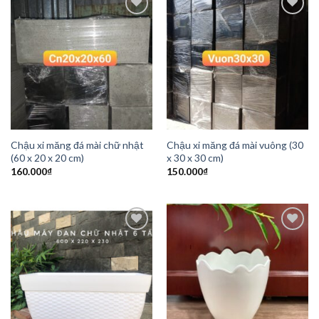
Add to
Add to
Wishlist
Wishlist
Chậu xi măng đá mài chữ nhật
Chậu xi măng đá mài vuông (30
(60 x 20 x 20 cm)
x 30 x 30 cm)
160.000
₫
150.000
₫
Add to
Add to
Wishlist
Wishlist