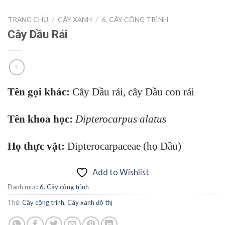
TRANG CHỦ
/
CÂY XANH
/
6. CÂY CÔNG TRÌNH
Cây Dầu Rái
Tên gọi khác:
Cây Dầu rái, cây Dầu con rái
Tên khoa học:
Dipterocarpus alatus
Họ thực vật:
Dipterocarpaceae (họ Dầu)
Add to Wishlist
Danh mục:
6. Cây công trình
Thẻ:
Cây công trình
,
Cây xanh đô thị