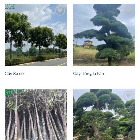
Add to
Add to
Wishlist
Wishlist
Cây Xà cừ
Cây Tùng la hán
Add to
Add to
Wishlist
Wishlist