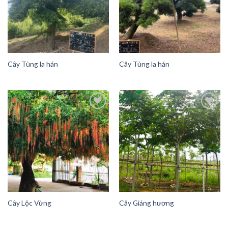
Wishlist
Wishlist
Cây Tùng la hán
Cây Tùng la hán
Add to
Add to
Wishlist
Wishlist
Cây Lộc Vừng
Cây Giáng hương