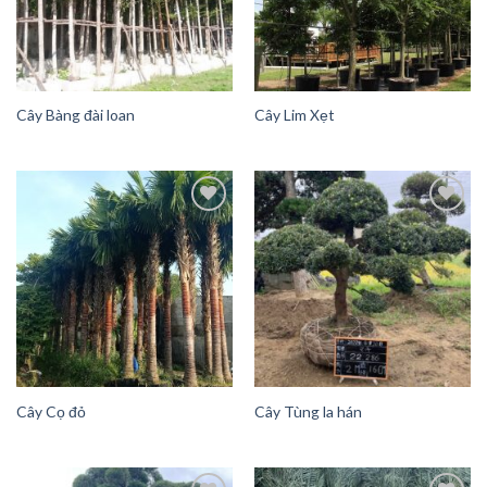
Cây Bàng đài loan
Cây Lim Xẹt
Add to
Add to
Wishlist
Wishlist
Cây Cọ đỏ
Cây Tùng la hán