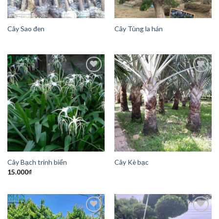
Cây Sao đen
Cây Tùng la hán
Add to
Add to
Wishlist
Wishlist
Cây Bạch trinh biển
Cây Kè bạc
15.000
₫