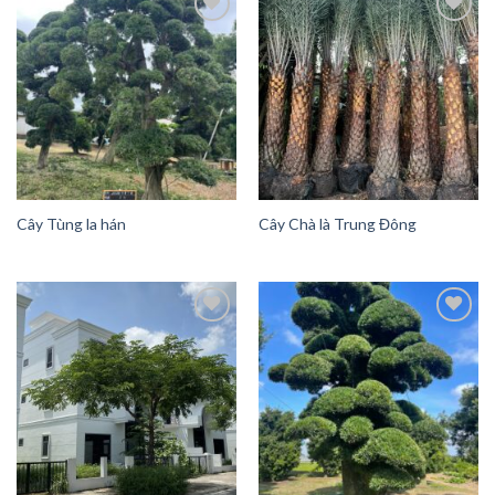
Add to
Add to
Wishlist
Wishlist
Cây Tùng la hán
Cây Chà là Trung Đông
Add to
Add to
Wishlist
Wishlist