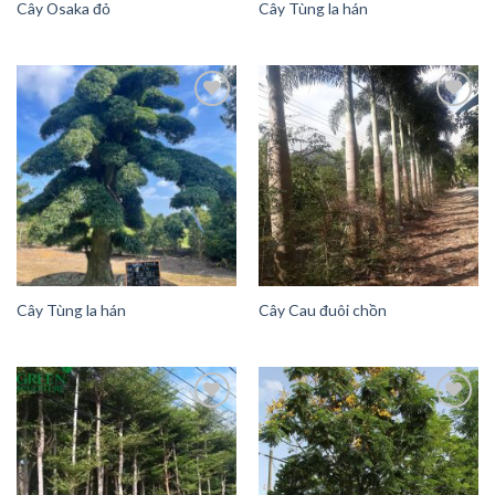
Cây Osaka đỏ
Cây Tùng la hán
Add to
Add to
Wishlist
Wishlist
Cây Tùng la hán
Cây Cau đuôi chồn
Add to
Add to
Wishlist
Wishlist