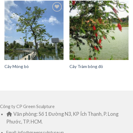
Add to
Add to
Wishlist
Wishlist
Cây Móng bò
Cây Tràm bông đỏ
Công ty CP Green Sculpture
Văn phòng: Số 1 Đường N3, KP Ích Thạnh, P. Long
Phước, TP. HCM.
Email: info@greensculpture.vn