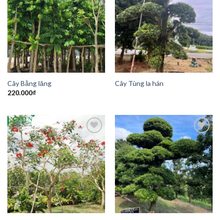
Add to
Add to
Wishlist
Wishlist
Cây Bằng lăng
Cây Tùng la hán
220.000
₫
Add to
Add to
Wishlist
Wishlist